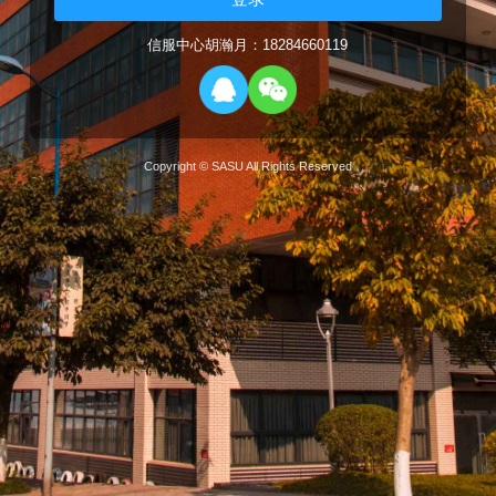
信服中心胡瀚月：18284660119
Copyright © SASU All Rights Reserved